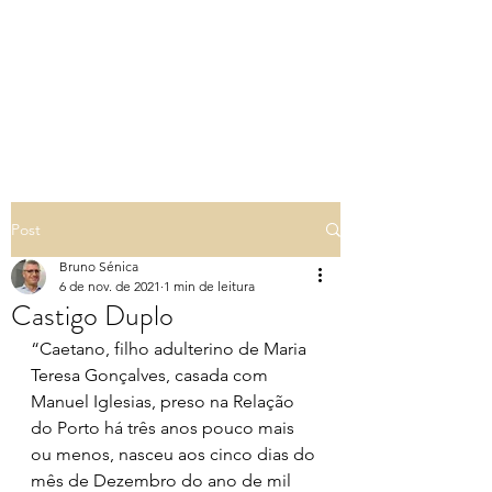
PILARES DA TERRA -
GENEALOGIA EM
PORTUGAL
Post
Bruno Sénica
6 de nov. de 2021
1 min de leitura
Castigo Duplo
“Caetano, filho adulterino de Maria 
Teresa Gonçalves, casada com 
Manuel Iglesias, preso na Relação 
do Porto há três anos pouco mais 
ou menos, nasceu aos cinco dias do 
mês de Dezembro do ano de mil 