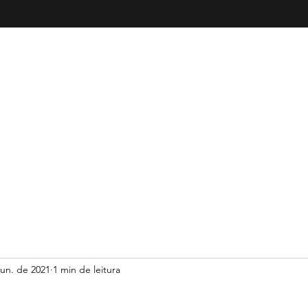
ILARES DA TERRA - GENEALOGIA EM PORTU
jun. de 2021
1 min de leitura