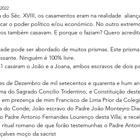
 2022
 do Séc. XVIII, os casamentos eram na realidade  alianç
ficar o poder político e/ou económico. No outro extrem
vos também casavam. E porque o faziam? Quero acredita
dade pode ser abordado de muitos prismas. Este prisma 
essante. Ninguém é 100% livre.
41 casaram o João e a Joana, ambos escravos de dois p
es de Dezembro de mil setecentos e quarenta e hum an
ma do Sagrado Concilio Tridentino, e Constituição dest
o em prezença de mim Francisco de Lima Prior da Coleg
lla do Conde; João escravo do Padre João Monteyro Dia
o Padre Antonio Fernandes Lourenço desta Villa; e rece
ritual romano de que forão testemunhas o Padre Antoni
alves moço da sacrist