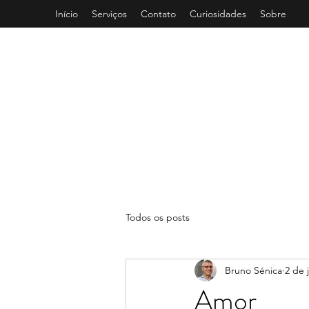
Início
Serviços
Contato
Curiosidades
Sobre
P
Todos os posts
Bruno Sénica
2 de 
Amor