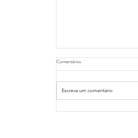
Comentários
Escreva um comentário
Mortalidade Infantil no século
XVIII