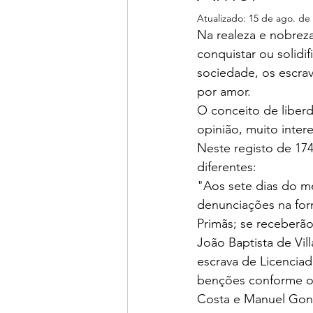
Atualizado:
15 de ago. de
Na realeza e nobreza
conquistar ou solidi
sociedade, os escra
por amor.
O conceito de liber
opinião, muito inter
Neste registo de 17
diferentes:
"Aos sete dias do m
denunciações na for
Primãs; se receberã
João Baptista de Vi
escrava de Licenciad
benções conforme o 
Costa e Manuel Gonç