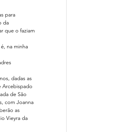
as para 
o da 
r que o faziam 
é, na minha 
adres 
nos, dadas as 
e Arcebispado 
iada de São 
s, com Joanna 
berão as 
o Vieyra da 