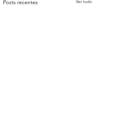
Ver tudo
Posts recentes
Comentários
Gutenberg